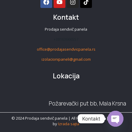
Kontakt
Prodaja sendvič panela
+38163666557
office@prodajasendvicpanela.rs
izolacionipaneli@gmail.com
Lokacija
Požarevački put bb, Mala Krsna
© 2024 Prodaja sendvič panela | All Rights Reserved | coded
Kontakt
by
Izrada sajta
Open cha