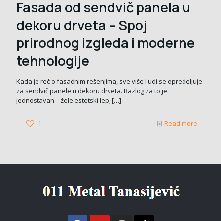
Fasada od sendvič panela u
dekoru drveta – Spoj
prirodnog izgleda i moderne
tehnologije
Kada je reč o fasadnim rešenjima, sve više ljudi se opredeljuje
za sendvič panele u dekoru drveta. Razlog za to je
jednostavan – žele estetski lep,
[…]
1
Read more