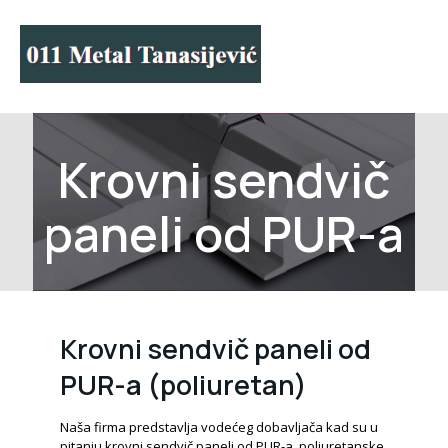
Krovni sendvič
paneli od PUR-a
Krovni sendvič paneli od
PUR-a (poliuretan)
Naša firma predstavlja vodećeg dobavljača kad su u
pitanju krovni sendvič paneli od PUR-a, poliuretanske