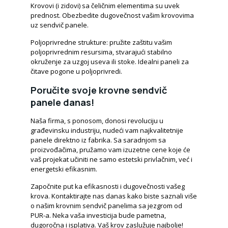
Krovovi (i zidovi) sa čeličnim elementima su uvek
prednost. Obezbedite dugovečnost vašim krovovima
uz sendvič panele.
Poljoprivredne strukture: pružite zaštitu vašim
poljoprivrednim resursima, stvarajući stabilno
okruženje za uzgoj useva ili stoke. Idealni paneli za
čitave pogone u poljoprivredi.
Poručite svoje krovne sendvič
panele danas!
Naša firma, s ponosom, donosi revoluciju u
građevinsku industriju, nudeći vam najkvalitetnije
panele direktno iz fabrika. Sa saradnjom sa
proizvođačima, pružamo vam izuzetne cene koje će
vaš projekat učiniti ne samo estetski privlačnim, već i
energetski efikasnim.
Započnite put ka efikasnosti i dugovečnosti vašeg
krova. Kontaktirajte nas danas kako biste saznali više
o našim krovnim sendvič panelima sa jezgrom od
PUR-a. Neka vaša investicija bude pametna,
dugoročna i isplativa. Vaš krov zaslužuje najbolje!