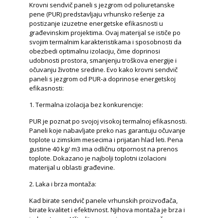
Krovni sendvič paneli s jezgrom od poliuretanske
pene (PUR) predstavljaju vrhunsko rešenje za
postizanje izuzetne energetske efikasnosti u
građevinskim projektima. Ovaj materijal se ističe po
svojim termalnim karakteristikama i sposobnosti da
obezbedi optimalnu izolaciju, čime doprinosi
udobnosti prostora, smanjenju troškova energije i
očuvanju životne sredine. Evo kako krovni sendvič
paneli s jezgrom od PUR-a doprinose energetskoj
efikasnosti:
1. Termalna izolacija bez konkurencije:
PUR je poznat po svojoj visokoj termalnoj efikasnosti.
Paneli koje nabavljate preko nas garantuju očuvanje
toplote u zimskim mesecima i prijatan hlad leti. Pena
gustine 40 kg/ m3 ima odličnu otpornost na prenos
toplote. Dokazano je najbolji toplotni izolacioni
materijal u oblasti građevine.
2. Laka i brza montaža:
Kad birate sendvič panele vrhunskih proizvođača,
birate kvalitet i efektivnost. Njihova montaža je brza i