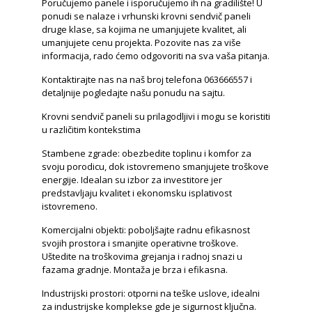
Poručujemo panele i isporučujemo ih na gradilište! U
ponudi se nalaze i vrhunski krovni sendvič paneli
druge klase, sa kojima ne umanjujete kvalitet, ali
umanjujete cenu projekta. Pozovite nas za više
informacija, rado ćemo odgovoriti na sva vaša pitanja.
Kontaktirajte nas na naš broj telefona 063666557 i
detaljnije pogledajte našu ponudu na sajtu.
Krovni sendvič paneli su prilagodljivi i mogu se koristiti
u različitim kontekstima
Stambene zgrade: obezbedite toplinu i komfor za
svoju porodicu, dok istovremeno smanjujete troškove
energije. Idealan su izbor za investitore jer
predstavljaju kvalitet i ekonomsku isplativost
istovremeno.
Komercijalni objekti: poboljšajte radnu efikasnost
svojih prostora i smanjite operativne troškove.
Uštedite na troškovima grejanja i radnoj snazi u
fazama gradnje. Montaža je brza i efikasna.
Industrijski prostori: otporni na teške uslove, idealni
za industrijske komplekse gde je sigurnost ključna.