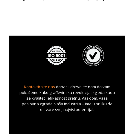
Kontaktirajte nas
danas i dozvolite nam da vam
pokažemo kako građevinska revolucija izgleda kada
se kvalitet i efikasnost sretnu. Vaš dom, vaša
poslovna zgrada, vaša industrija – imaju priliku da
ostvare svoj najviši potencijal.