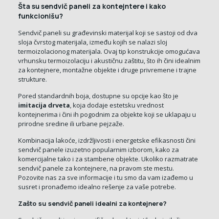
Šta su sendvič paneli za kontejntere i kako
funkcionišu?
Sendvič paneli su građevinski materijal koji se sastoji od dva
sloja čvrstog materijala, između kojih se nalazi sloj
termoizolacionog materijala. Ovaj tip konstrukcije omogućava
vrhunsku termoizolaciju i akustičnu zaštitu, što ih čini idealnim
za kontejnere, montažne objekte i druge privremene i trajne
strukture.
Pored standardnih boja, dostupne su opcije kao što je
imitacija drveta
, koja dodaje estetsku vrednost
kontejnerima i čini ih pogodnim za objekte koji se uklapaju u
prirodne sredine ili urbane pejzaže.
Kombinacija lakoće, izdržljivosti i energetske efikasnosti čini
sendvič panele izuzetno popularnim izborom, kako za
komercijalne tako i za stambene objekte. Ukoliko razmatrate
sendvič panele za kontejnere, na pravom ste mestu.
Pozovite nas za sve informacije i tu smo da vam izađemo u
susret i pronađemo idealno rešenje za vaše potrebe.
Zašto su sendvič paneli idealni za kontejnere?