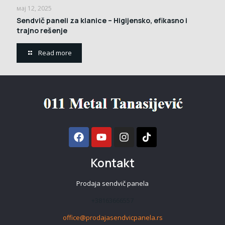
мај 12, 2025
Sendvič paneli za klanice – Higijensko, efikasno i
trajno rešenje
Read more
Kontakt
Prodaja sendvič panela
+38163666557
office@prodajasendvicpanela.rs