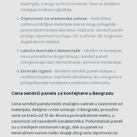
materijala, a mogu se brzo montirati, čime se dodatno
smanjuju troškovi izgradnje.
Otpornost na vremenske uslove
– Naša klima
zahteva izdržljive materijale koji se mogu prilagoditi
promenljivim temperaturama i vlažnosti. Sendvič paneli
pružaju otpornost na vlagu i UV zračenje, što osigurava
dugotrajnost objekta.
Lakoća montaže i demontaže
– Ukoliko se kontejner
mora preseliti na drugu lokaciju, sendvič paneli
omogućavaju lako demontiranje i ponovno montiranje.
Estetski izgled
– Moderni sendvič paneli dolaze u
različitim bojama i završnim obradama, što omogućava
prilagođavanje kontejnera estetskim zahtevima.
Cena sendvič panela za kontejnere u Beogradu
Cena sendvič panela može značajno varirati u zavisnosti od
materijala, debljine i vrste izolacije. U Beogradu, prosečne
cene se kreću od 15 do 40 evra po kvadratnom metru, u
zavisnosti od navedenih karakteristika. Poliuretanski paneli
su u srednjem cenovnom rangu, dok su paneli sa
mineralnom vunom nešto skuplji zbog veće otpornosti na