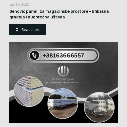
мај 19, 2025
Sendvič paneli za magacinske prostore – Efikasna
gradnja i dugoročna ušteda
Read more