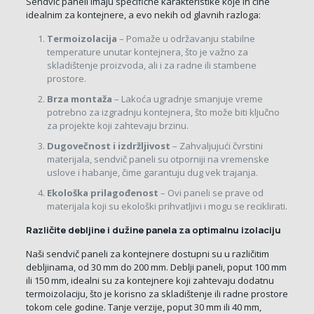
Sendvič paneli imaju specifične karakteristike koje ih čine
idealnim za kontejnere, a evo nekih od glavnih razloga:
Termoizolacija
– Pomaže u održavanju stabilne
temperature unutar kontejnera, što je važno za
skladištenje proizvoda, ali i za radne ili stambene
prostore.
Brza montaža
– Lakoća ugradnje smanjuje vreme
potrebno za izgradnju kontejnera, što može biti ključno
za projekte koji zahtevaju brzinu.
Dugovečnost i izdržljivost
– Zahvaljujući čvrstini
materijala, sendvič paneli su otporniji na vremenske
uslove i habanje, čime garantuju dug vek trajanja.
Ekološka prilagođenost
– Ovi paneli se prave od
materijala koji su ekološki prihvatljivi i mogu se reciklirati.
Različite debljine i dužine panela za optimalnu izolaciju
Naši sendvič paneli za kontejnere dostupni su u različitim
debljinama, od 30 mm do 200 mm. Deblji paneli, poput 100 mm
ili 150 mm, idealni su za kontejnere koji zahtevaju dodatnu
termoizolaciju, što je korisno za skladištenje ili radne prostore
tokom cele godine. Tanje verzije, poput 30 mm ili 40 mm,