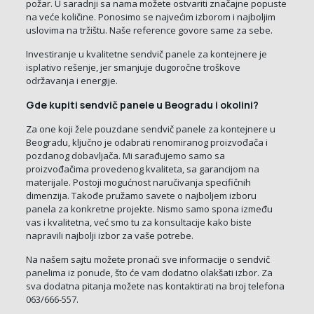
požar. U saradnji sa nama možete ostvariti značajne popuste
na veće količine. Ponosimo se najvećim izborom i najboljim
uslovima na tržištu. Naše reference govore same za sebe.
Investiranje u kvalitetne sendvič panele za kontejnere je
isplativo rešenje, jer smanjuje dugoročne troškove
održavanja i energije.
Gde kupiti sendvič panele u Beogradu i okolini?
Za one koji žele pouzdane sendvič panele za kontejnere u
Beogradu, ključno je odabrati renomiranog proizvođača i
pozdanog dobavljača. Mi sarađujemo samo sa
proizvođačima provedenog kvaliteta, sa garancijom na
materijale. Postoji mogućnost naručivanja specifičnih
dimenzija. Takođe pružamo savete o najboljem izboru
panela za konkretne projekte. Nismo samo spona između
vas i kvalitetna, već smo tu za konsultacije kako biste
napravili najbolji izbor za vaše potrebe.
Na našem sajtu možete pronaći sve informacije o sendvič
panelima iz ponude, što će vam dodatno olakšati izbor. Za
sva dodatna pitanja možete nas kontaktirati na broj telefona
063/666-557.