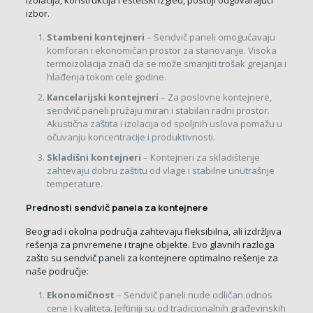
izolacija, konstrukcija i estetski izgled, postoji odgovarajući
izbor.
Stambeni kontejneri
– Sendvič paneli omogućavaju
komforan i ekonomičan prostor za stanovanje. Visoka
termoizolacija znači da se može smanjiti trošak grejanja i
hlađenja tokom cele godine.
Kancelarijski kontejneri
– Za poslovne kontejnere,
sendvič paneli pružaju miran i stabilan radni prostor.
Akustična zaštita i izolacija od spoljnih uslova pomažu u
očuvanju koncentracije i produktivnosti.
Skladišni kontejneri
– Kontejneri za skladištenje
zahtevaju dobru zaštitu od vlage i stabilne unutrašnje
temperature.
Prednosti sendvič panela za kontejnere
Beograd i okolna područja zahtevaju fleksibilna, ali izdržljiva
rešenja za privremene i trajne objekte. Evo glavnih razloga
zašto su sendvič paneli za kontejnere optimalno rešenje za
naše područje:
Ekonomičnost
– Sendvič paneli nude odličan odnos
cene i kvaliteta. Jeftiniji su od tradicionalnih građevinskih