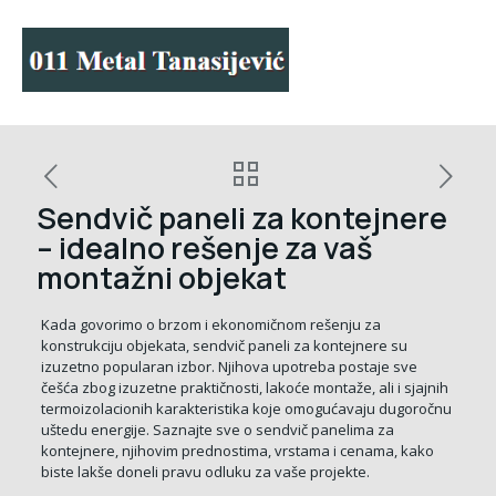
Sendvič paneli za kontejnere
– idealno rešenje za vaš
montažni objekat
Kada govorimo o brzom i ekonomičnom rešenju za
konstrukciju objekata, sendvič paneli za kontejnere su
izuzetno popularan izbor. Njihova upotreba postaje sve
češća zbog izuzetne praktičnosti, lakoće montaže, ali i sjajnih
termoizolacionih karakteristika koje omogućavaju dugoročnu
uštedu energije. Saznajte sve o sendvič panelima za
kontejnere, njihovim prednostima, vrstama i cenama, kako
biste lakše doneli pravu odluku za vaše projekte.