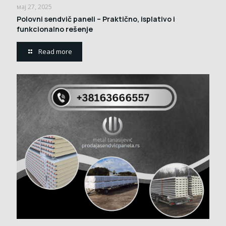
мај 27, 2025
Polovni sendvič paneli – Praktično, isplativo i
funkcionalno rešenje
Read more