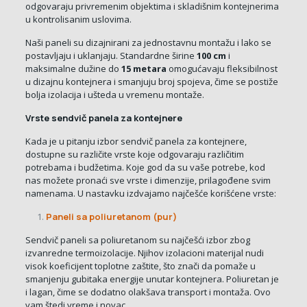
odgovaraju privremenim objektima i skladišnim kontejnerima
u kontrolisanim uslovima.
Naši paneli su dizajnirani za jednostavnu montažu i lako se
postavljaju i uklanjaju. Standardne širine
100 cm
i
maksimalne dužine do
15 metara
omogućavaju fleksibilnost
u dizajnu kontejnera i smanjuju broj spojeva, čime se postiže
bolja izolacija i ušteda u vremenu montaže.
Vrste sendvič panela za kontejnere
Kada je u pitanju izbor sendvič panela za kontejnere,
dostupne su različite vrste koje odgovaraju različitim
potrebama i budžetima. Koje god da su vaše potrebe, kod
nas možete pronaći sve vrste i dimenzije, prilagođene svim
namenama. U nastavku izdvajamo najčešće korišćene vrste:
Paneli sa poliuretanom (pur)
Sendvič paneli sa poliuretanom su najčešći izbor zbog
izvanredne termoizolacije. Njihov izolacioni materijal nudi
visok koeficijent toplotne zaštite, što znači da pomaže u
smanjenju gubitaka energije unutar kontejnera. Poliuretan je
i lagan, čime se dodatno olakšava transport i montaža. Ovo
vam štedi vreme i novac.