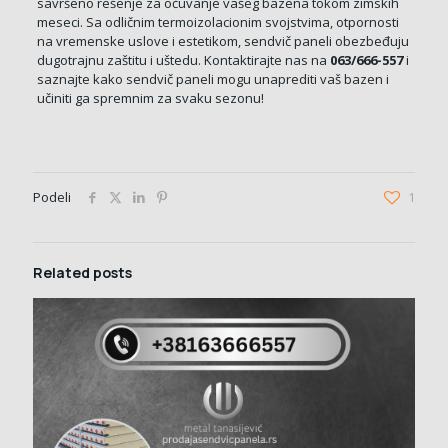
savršeno rešenje za očuvanje vašeg bazena tokom zimskih
meseci. Sa odličnim termoizolacionim svojstvima, otpornosti
na vremenske uslove i estetikom, sendvič paneli obezbeđuju
dugotrajnu zaštitu i uštedu. Kontaktirajte nas na
063/666-557
i
saznajte kako sendvič paneli mogu unaprediti vaš bazen i
učiniti ga spremnim za svaku sezonu!
Podeli
1
Related posts