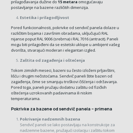
prilagođavanja dužine do
15 metara
omogućavaju
postavljanje na bazene različitih dimenzija.
Estetika i prilagodljivost
Pored funkcionalnosti, pokrivke od sendvič panela dolaze u
različitim bojama i završnim obradama, uključujući RAL
nijanse poput RAL 9006 (srebrna) i RAL 7016 (antracit). Paneli
mogu biti prilagođeni da se estetski uklope u ambijent vašeg
dvorišta, stvarajući moderan i elegantan izgled.
Zaštita od zagađenja i oštećenja
Tokom zimskih meseci, bazeni su često izloženi prljavštini,
lišću i drugim nečistoćama. Sendvič paneli štite bazen od
zagađenja, čime se smanjuju troškovi čišćenja i održavanja.
Pored toga, paneli pružaju dodatnu zaštitu od fizičkih
oštećenja uzrokovanih padavinama ili niskim
temperaturama.
Pokrivke za bazene od sendvič panela – primena
Pokrivanje nadzemnih bazena
Sendvič paneli se lako postavljaju na konstrukcije za
nadzemne bazene, pružajući izolaciju i zaštitu tokom