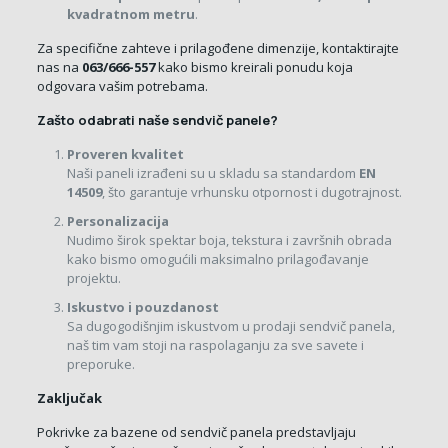
kvadratnom metru
.
Za specifične zahteve i prilagođene dimenzije, kontaktirajte
nas na
063/666-557
kako bismo kreirali ponudu koja
odgovara vašim potrebama.
Zašto odabrati naše sendvič panele?
Proveren kvalitet
Naši paneli izrađeni su u skladu sa standardom
EN
14509
, što garantuje vrhunsku otpornost i dugotrajnost.
Personalizacija
Nudimo širok spektar boja, tekstura i završnih obrada
kako bismo omogućili maksimalno prilagođavanje
projektu.
Iskustvo i pouzdanost
Sa dugogodišnjim iskustvom u prodaji sendvič panela,
naš tim vam stoji na raspolaganju za sve savete i
preporuke.
Zaključak
Pokrivke za bazene od sendvič panela predstavljaju