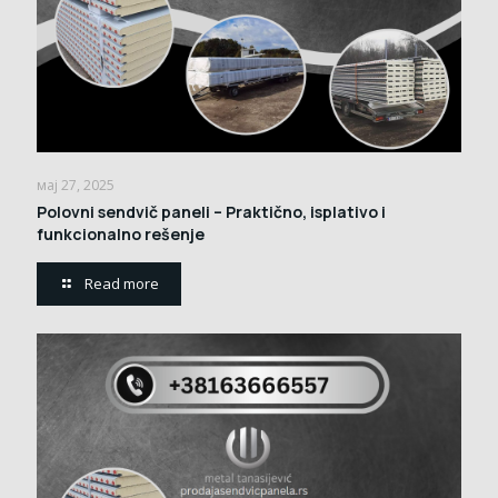
мај 27, 2025
Polovni sendvič paneli – Praktično, isplativo i
funkcionalno rešenje
Read more