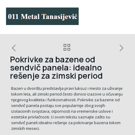
Pokrivke za bazene od
sendvič panela: idealno
rešenje za zimski period
Bazen u dvorištu predstavlja pravi luksuz i mesto za uživanje
tokom leta, ali zimski period često donosi izazove u očuvanju
njegovog kvaliteta i funkcionalnosti. Pokrivke za bazene od
sendvič panela postaju sve popularnije zbog svojih
izolacionih svojstava, otpornosti na vremenske uslove i
estetske privlačnosti. U ovom tekstu saznajte zašto su
sendvič paneli idealno rešenje za pokrivanje bazena tokom
zimskih meseci.