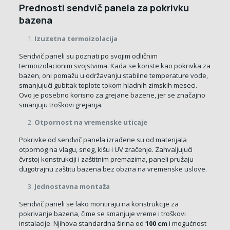
Prednosti sendvič panela za pokrivku
bazena
Izuzetna termoizolacija
Sendvič paneli su poznati po svojim odličnim
termoizolacionim svojstvima. Kada se koriste kao pokrivka za
bazen, oni pomažu u održavanju stabilne temperature vode,
smanjujući gubitak toplote tokom hladnih zimskih meseci.
Ovo je posebno korisno za grejane bazene, jer se značajno
smanjuju troškovi grejanja.
Otpornost na vremenske uticaje
Pokrivke od sendvič panela izrađene su od materijala
otpornog na vlagu, sneg, kišu i UV zračenje. Zahvaljujući
čvrstoj konstrukciji i zaštitnim premazima, paneli pružaju
dugotrajnu zaštitu bazena bez obzira na vremenske uslove.
Jednostavna montaža
Sendvič paneli se lako montiraju na konstrukcije za
pokrivanje bazena, čime se smanjuje vreme i troškovi
instalacije. Njihova standardna širina od
100 cm
i mogućnost