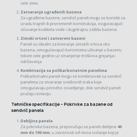
cele zime.
Zatvaranje ugrađenih bazena
Za ugrađene bazene, sendvič paneli mogu se koristiti za
izradu trajnih ili privremenih konstrukcija, osiguravajući
očuvanje kvaliteta vode i dugotrajnu zaštitu bazena.
Zimski vrtovi i zatvoreni bazeni
Paneli su idealni za kreiranje zimskih vrtova oko
bazena, omogućavajući korisnicima uživanje u bazenu
tokom cele godine uz smanjenje troškova grejanja i
održavanja.
Kombinacija sa polikarbonatnim panelima
Polikarbonatni paneli mogu se kombinovati sa sendvič
panelima za stvaranje svetlosnih traka koje
omogućavaju prirodno osvetljenje, dok sendvič paneli
pružaju izolaciju.
Tehničke specifikacije – Pokrivke za bazene od
sendvič panela
Debljina panela
Za pokrivke bazena, preporučuju se paneli debljine
40
mm do 100 mm
, u zavisnosti od nivoa izolacije koji je