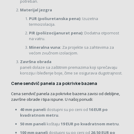
potreban.
Materijal jezgra
PUR (poliuretanska pena):
Izuzetna
termoizolacija.
PIR (poliizocijanurat pena):
Dodatna otpornost
na vatru.
Mineralna vuna:
Za projekte sa zahtevima za
većom zvučnom izolacijom.
Završna obrada
paneli dolaze sa zaštitnim premazima koji sprečavaju
koroziju i bleđenje boje, čime se osigurava dugotrajnost.
Cene sendvič panela za pokrivke bazena
Cena sendvič panela za pokrivke bazena zavisi od debljine,
završne obrade i tipa ispune. U našoj ponudi:
40 mm paneli
dostupni su po ceni od
16 EUR po
kvadratnom metru
.
50 mm paneli
koštaju
19 EUR po kvadratnom metru
.
100 mm paneli
dostupni su po ceni od
26,50 EUR po