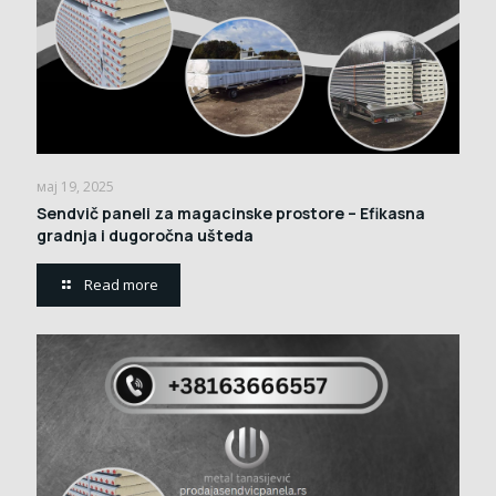
мај 19, 2025
Sendvič paneli za magacinske prostore – Efikasna
gradnja i dugoročna ušteda
Read more