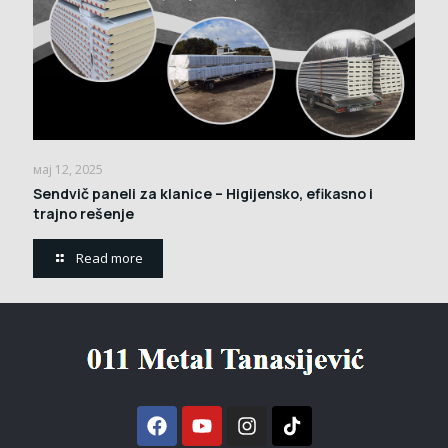
мај 12, 2025
Sendvič paneli za klanice – Higijensko, efikasno i
trajno rešenje
Read more