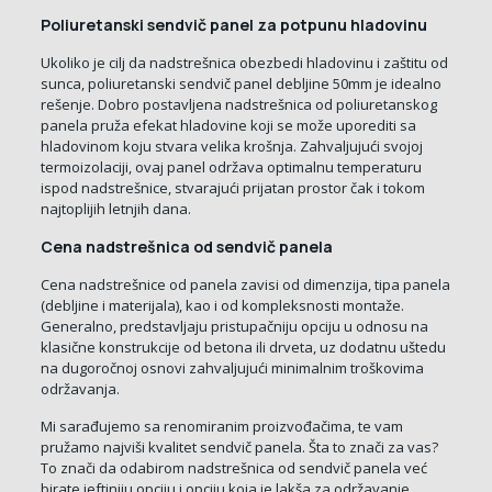
Poliuretanski sendvič panel za potpunu hladovinu
Ukoliko je cilj da nadstrešnica obezbedi hladovinu i zaštitu od
sunca, poliuretanski sendvič panel debljine 50mm je idealno
rešenje. Dobro postavljena nadstrešnica od poliuretanskog
panela pruža efekat hladovine koji se može uporediti sa
hladovinom koju stvara velika krošnja. Zahvaljujući svojoj
termoizolaciji, ovaj panel održava optimalnu temperaturu
ispod nadstrešnice, stvarajući prijatan prostor čak i tokom
najtoplijih letnjih dana.
Cena nadstrešnica od sendvič panela
Cena nadstrešnice od panela zavisi od dimenzija, tipa panela
(debljine i materijala), kao i od kompleksnosti montaže.
Generalno, predstavljaju pristupačniju opciju u odnosu na
klasične konstrukcije od betona ili drveta, uz dodatnu uštedu
na dugoročnoj osnovi zahvaljujući minimalnim troškovima
održavanja.
Mi sarađujemo sa renomiranim proizvođačima, te vam
pružamo najviši kvalitet sendvič panela. Šta to znači za vas?
To znači da odabirom nadstrešnica od sendvič panela već
birate jeftiniju opciju i opciju koja je lakša za održavanje,