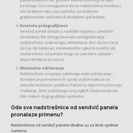
paneli dolaze u već gotovim elementima koji se lako
povezuju. Ovo omogućava da se nadstrešnica montira u
vrlo kratkom roku, bez potrebe za složenim
građevinskim radovima ili dodatnim ojačanjima.
Estetska prilagodljivost
Sendvič paneli dolaze u različitim bojama i završnim
obradama, što omogućava lako prilagođavanje
nadstrešnice svakom tipu arhitekture. Bez obzira na to
da li je cilj moderan, minimalistički izgled ili rustični stil,
nadstrešnice od panela mogu se savršeno uklopiti i
doprineti lepoti prostora.
Minimalno održavanje
Nadstrešnice ovog tipa zahtevaju malo održavanja –
dovoljno je povremeno ih oprati vodom kako bi se
uklonile nečistoće i prašina. Paneli su otporni na koroziju
i habanje, čime zadržavaju svoj izgled i funkcionalnost
čak i nakon dugogodišnje upotrebe.
Gde sve nadstrešnice od sendvič panela
pronalaze primenu?
Nadstrešnice od sendvič panela idealne su za širok spektar
namena: