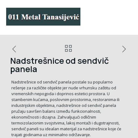
Nadstrešnice od sendvič
panela
Nadstrešnice od sendvič panela postale su popularno
rešenje za različite objekte jer nude vrhunsku zaštitu od
vremenskih nepogoda i doprinos estetici prostora. U
stambenim kućama, poslovnim prostorima, restoranima ili
industrijskim objektima, nadstrešnice od sendvič panela
pružaju savršen balans između funkcionalnosti,
ekonomičnosti i dizajna. Zahvaljujući odličnim
termoizolacionim svojstvima, lakoj montaži i dugotrajnosti,
sendvič paneli su idealan materijal za nadstrešnice koje će
trajati godinama uz minimalno održavanje.