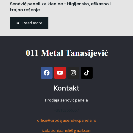
Sendvič paneli za klanice – Higijensko, efikasno i
trajno rešenje
Read more
Kontakt
Prodaja sendvič panela
+38163666557
office@prodajasendvicpanela.rs
izolacionipaneli@gmail.com