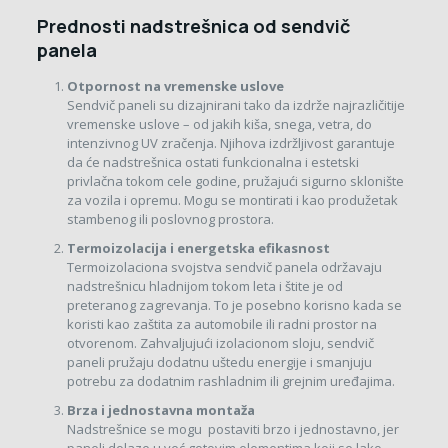
Prednosti nadstrešnica od sendvič
panela
Otpornost na vremenske uslove
Sendvič paneli su dizajnirani tako da izdrže najrazličitije
vremenske uslove – od jakih kiša, snega, vetra, do
intenzivnog UV zračenja. Njihova izdržljivost garantuje
da će nadstrešnica ostati funkcionalna i estetski
privlačna tokom cele godine, pružajući sigurno sklonište
za vozila i opremu. Mogu se montirati i kao produžetak
stambenog ili poslovnog prostora.
Termoizolacija i energetska efikasnost
Termoizolaciona svojstva sendvič panela održavaju
nadstrešnicu hladnijom tokom leta i štite je od
preteranog zagrevanja. To je posebno korisno kada se
koristi kao zaštita za automobile ili radni prostor na
otvorenom. Zahvaljujući izolacionom sloju, sendvič
paneli pružaju dodatnu uštedu energije i smanjuju
potrebu za dodatnim rashladnim ili grejnim uređajima.
Brza i jednostavna montaža
Nadstrešnice se mogu postaviti brzo i jednostavno, jer