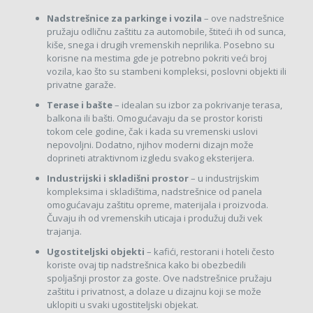
Nadstrešnice za parkinge i vozila
– ove nadstrešnice
pružaju odličnu zaštitu za automobile, štiteći ih od sunca,
kiše, snega i drugih vremenskih neprilika. Posebno su
korisne na mestima gde je potrebno pokriti veći broj
vozila, kao što su stambeni kompleksi, poslovni objekti ili
privatne garaže.
Terase i bašte
– idealan su izbor za pokrivanje terasa,
balkona ili bašti. Omogućavaju da se prostor koristi
tokom cele godine, čak i kada su vremenski uslovi
nepovoljni. Dodatno, njihov moderni dizajn može
doprineti atraktivnom izgledu svakog eksterijera.
Industrijski i skladišni prostor
– u industrijskim
kompleksima i skladištima, nadstrešnice od panela
omogućavaju zaštitu opreme, materijala i proizvoda.
Čuvaju ih od vremenskih uticaja i produžuj duži vek
trajanja.
Ugostiteljski objekti
– kafići, restorani i hoteli često
koriste ovaj tip nadstrešnica kako bi obezbedili
spoljašnji prostor za goste. Ove nadstrešnice pružaju
zaštitu i privatnost, a dolaze u dizajnu koji se može
uklopiti u svaki ugostiteljski objekat.