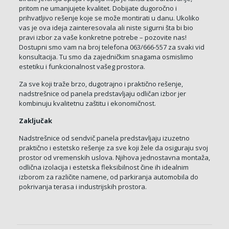
pritom ne umanjujete kvalitet. Dobijate dugoročno i
prihvatljivo rešenje koje se može montirati u danu. Ukoliko
vas je ova ideja zainteresovala ali niste sigurni šta bi bio
pravi izbor za vaše konkretne potrebe – pozovite nas!
Dostupni smo vam na broj telefona 063/666-557 za svaki vid
konsultacija. Tu smo da zajedničkim snagama osmislimo
estetiku i funkcionalnost vašeg prostora.
Za sve koji traže brzo, dugotrajno i praktično rešenje,
nadstrešnice od panela predstavljaju odličan izbor jer
kombinuju kvalitetnu zaštitu i ekonomičnost.
Zaključak
Nadstrešnice od sendvič panela predstavljaju izuzetno
praktično i estetsko rešenje za sve koji žele da osiguraju svoj
prostor od vremenskih uslova. Njihova jednostavna montaža,
odlična izolacija i estetska fleksibilnost čine ih idealnim
izborom za različite namene, od parkiranja automobila do
pokrivanja terasa i industrijskih prostora.