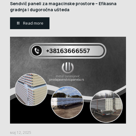
Sendvič paneli za magacinske prostore – Efikasna
gradnja i dugoročna ušteda
Read more
мај 12, 2025